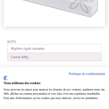
BOÎTE
Réglette rigide aimantée
Carton 800g
EXTÉRIEUR
Politique de confidentialité
Extérieur impression en quadrichromie
Nous utilisons des cookies
Pelliculage brillant
Nous pouvons les placer pour analyser les données de nos visiteurs, améliorer notre site
Web, afficher un contenu personnalisé et vous faire vivre une expérience inoubliable.
INTÉRIEUR
Pour plus d'informations sur les cookies que nous utilisons, ouvrez les paramètres.
Intérieur en PET argent mat